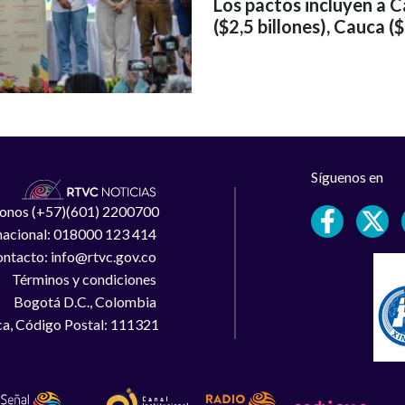
Los pactos incluyen a C
($2,5 billones), Cauca ($
Síguenos en
léfonos (+57)(601) 2200700
 nacional: 018000 123 414
ntacto: info@rtvc.gov.co
Términos y condiciones
Bogotá D.C., Colombia
a, Código Postal: 111321