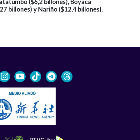
atatumbo ($6,2 billones), Boyacá
27 billones) y Nariño ($12,4 billones).