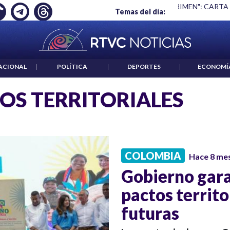
Ó EMPLEO: JP MORGAN
|
"HABLAR NO ES UN CRIMEN": CARTA
Temas del día:
ACIONAL
|
POLÍTICA
|
DEPORTES
|
ECONOMÍ
OS TERRITORIALES
COLOMBIA
Hace 8 me
Gobierno gara
pactos territo
futuras