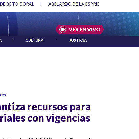
 DE BETO CORAL
|
ABELARDO DE LA ESPRIELLA Y DMG
|
VER EN VIVO
A
|
CULTURA
|
JUSTICIA
ses
ntiza recursos para
riales con vigencias