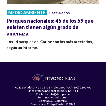
MEDIO AMBIENTE
Hace 4 años
Parques nacionales: 45 de los 59 que
existen tienen algún grado de
amenaza
Los 14 parques del Caribe son los más afectados,
según un informe.
Av. El Dorado Cr. 45 # 26 - 33 - Teléfonos (+57)(601) 2200700
Línea gratuita nacional: 018000 123 414
Contacto: info@rtvc.gov.co
Términos y condiciones
Bogotá D.C., Colombia
Suramérica, Código Postal: 111321