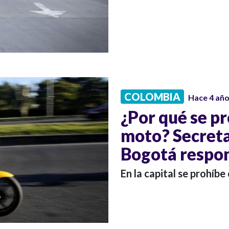
COLOMBIA
Hace 4 añ
¿Por qué se pr
moto? Secreta
Bogotá respo
En la capital se prohíbe 