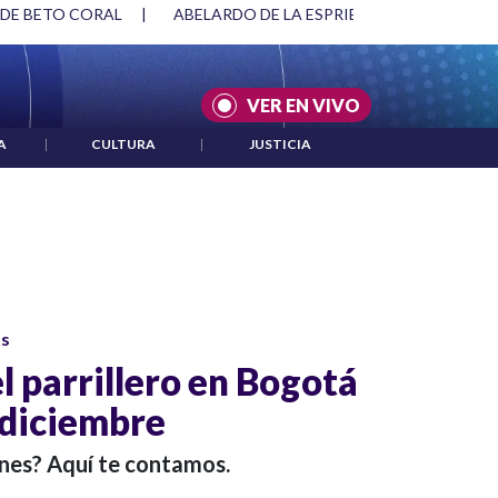
 DE BETO CORAL
|
ABELARDO DE LA ESPRIELLA Y DMG
|
VER EN VIVO
A
|
CULTURA
|
JUSTICIA
os
l parrillero en Bogotá
 diciembre
ones? Aquí te contamos.