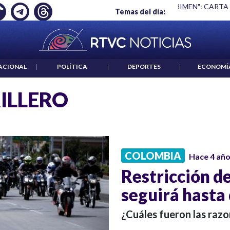
Ó EMPLEO: JP MORGAN
|
"HABLAR NO ES UN CRIMEN": CARTA
Temas del día:
ACIONAL
|
POLÍTICA
|
DEPORTES
|
ECONOMÍ
ILLERO
COLOMBIA
Hace 4 añ
Restricción de
seguirá hasta
¿Cuáles fueron las raz