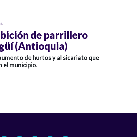
os
ición de parrillero
güí (Antioquia)
aumento de hurtos y al sicariato que
 el municipio.