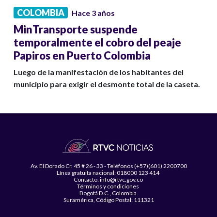
COLOMBIA
Hace 3 años
MinTransporte suspende
temporalmente el cobro del peaje
Papiros en Puerto Colombia
Luego de la manifestación de los habitantes del
municipio para exigir el desmonte total de la caseta.
Av. El Dorado Cr. 45 # 26 - 33 - Teléfonos (+57)(601) 2200700
Línea gratuita nacional: 018000 123 414
Contacto: info@rtvc.gov.co
Términos y condiciones
Bogotá D.C., Colombia
Suramérica, Código Postal: 111321