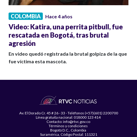
COLOMBIA
Hace 4 años
Video: Katira, una perrita pitbull, fue
rescatada en Bogotá, tras brutal
agresión
En video quedó registrada la brutal golpiza de la que
fue víctima esta mascota.
Av. El Dorado Cr. 45 # 26 - 33 - Teléfonos (+57)(601) 2200700
Línea gratuita nacional: 018000 123 414
Contacto: info@rtvc.gov.co
Términos y condiciones
Bogotá D.C., Colombia
Suramérica, Código Postal: 111321