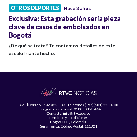
OTROS DEPORTES
Hace 3 años
Exclusiva: Esta grabación sería pieza
clave de casos de embolsados en
Bogotá
¿De qué se trata? Te contamos detalles de este
escalofriante hecho.
Av. El Dorado Cr. 45 # 26 - 33 - Teléfonos (+57)(601) 2200700
Línea gratuita nacional: 018000 123 414
Contacto: info@rtvc.gov.co
Términos y condiciones
Bogotá D.C., Colombia
Suramérica, Código Postal: 111321