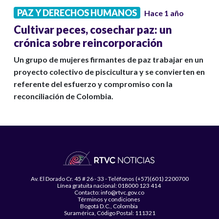
PAZ Y DERECHOS HUMANOS
Hace 1 año
Cultivar peces, cosechar paz: un
crónica sobre reincorporación
Un grupo de mujeres firmantes de paz trabajar en un
proyecto colectivo de piscicultura y se convierten en
referente del esfuerzo y compromiso con la
reconciliación de Colombia.
Av. El Dorado Cr. 45 # 26 - 33 - Teléfonos (+57)(601) 2200700
Línea gratuita nacional: 018000 123 414
Contacto: info@rtvc.gov.co
Términos y condiciones
Bogotá D.C., Colombia
Suramérica, Código Postal: 111321