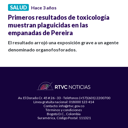
SALUD
Hace 3 años
Primeros resultados de toxicología
muestran plaguicidas en las
empanadas de Pereira
El resultado arrojó una exposición grave a un agente
denominado organofosforados.
Av. El Dorado Cr. 45 # 26 - 33 - Teléfonos (+57)(601) 2200700
Línea gratuita nacional: 018000 123 414
Contacto: info@rtvc.gov.co
Términos y condiciones
Bogotá D.C., Colombia
Suramérica, Código Postal: 111321