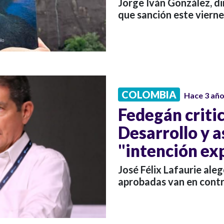
Jorge Iván González, di
que sanción este vierne
COLOMBIA
Hace 3 añ
Fedegán critic
Desarrollo y 
"intención ex
José Félix Lafaurie ale
aprobadas van en contr