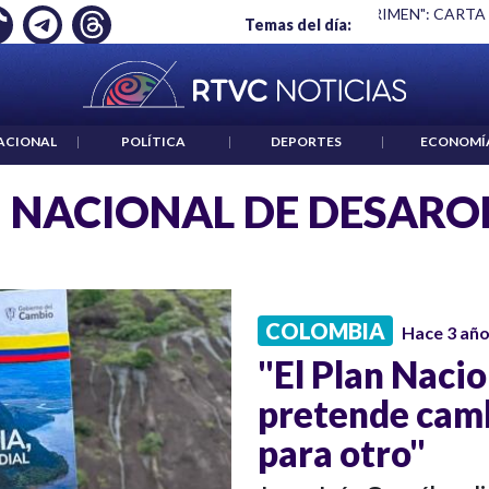
Ó EMPLEO: JP MORGAN
|
"HABLAR NO ES UN CRIMEN": CARTA
Temas del día:
ACIONAL
|
POLÍTICA
|
DEPORTES
|
ECONOMÍ
 NACIONAL DE DESARO
COLOMBIA
Hace 3 añ
"El Plan Nacio
pretende camb
para otro"