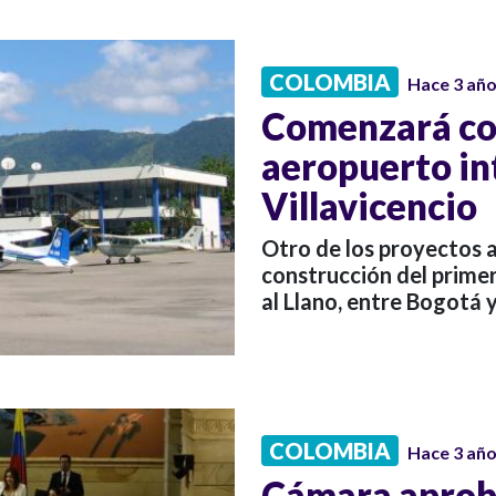
COLOMBIA
Hace 3 añ
Comenzará co
aeropuerto in
Villavicencio
Otro de los proyectos a
construcción del primer
al Llano, entre Bogotá 
COLOMBIA
Hace 3 añ
Cámara aprobó