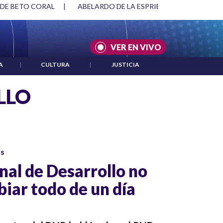
 DE BETO CORAL
|
ABELARDO DE LA ESPRIELLA Y DMG
|
VER EN VIVO
A
|
CULTURA
|
JUSTICIA
LLO
os
nal de Desarrollo no
iar todo de un día