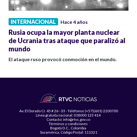
INTERNACIONAL
Hace 4 años
Rusia ocupa la mayor planta nuclear
de Ucrania tras ataque que paralizó al
mundo
El ataque ruso provocó conmoción en el mundo.
Av. El Dorado Cr. 45 # 26 - 33 - Teléfonos (+57)(601) 2200700
Línea gratuita nacional: 018000 123 414
Contacto: info@rtvc.gov.co
Términos y condiciones
Bogotá D.C., Colombia
Suramérica, Código Postal: 111321