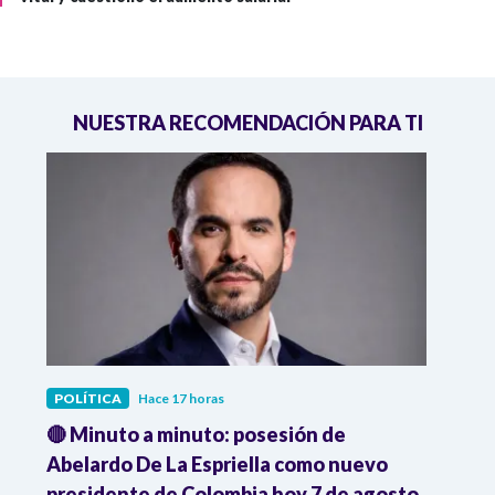
NUESTRA RECOMENDACIÓN PARA TI
POLÍTICA
Hace 17 horas
POLÍ
🔴 Minuto a minuto: posesión de
Gabin
Abelardo De La Espriella como nuevo
qued
presidente de Colombia hoy 7 de agosto
mini