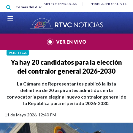
Pasar al contenido principal
TRUYÓ EMPLEO: JP MORGAN
|
"HABLAR NO ES UN CRIMEN": CARTA DE BET
Temas del día:
|
VER EN VIVO
POLÍTICA
Ya hay 20 candidatos para la elección
del contralor general 2026-2030
La Cámara de Representantes publicó la lista
definitiva de 20 aspirantes admitidos en la
convocatoria para elegir al nuevo contralor general de
la República para el periodo 2026-2030.
11 de Mayo 2026, 12:40 PM