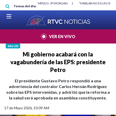
Pasar al contenido principal
O MÍNIMO NO DESTRUYÓ EMPLEO: JP MORGAN
|
"HABLAR NO ES UN CRIME
Temas del día:
L MUNDIAL 2026
|
VER EN VIVO
SALUD
Mi gobierno acabará con la
vagabundería de las EPS: presidente
Petro
El presidente Gustavo Petro respondió a una
advertencia del contralor Carlos Hernán Rodríguez
sobre las EPS intervenidas, y advirtió que la reforma a
la salud será aprobada en asamblea constituyente.
17 de Mayo 2026, 10:09 AM