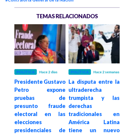
TEMAS RELACIONADOS
 mes
POLÍTICA
Hace 2 días
POLÍTICA
Hace 2 semanas
POLÍ
para
Presidente Gustavo
La disputa entre la
Con
ores
Petro expone
ultraderecha
su
este
pruebas de
trumpista y las
de
argo
presunto fraude
derechas
elim
e al
electoral en las
tradicionales en
a c
nada
elecciones
América Latina
es
ce
presidenciales de
tiene un nuevo
$62.