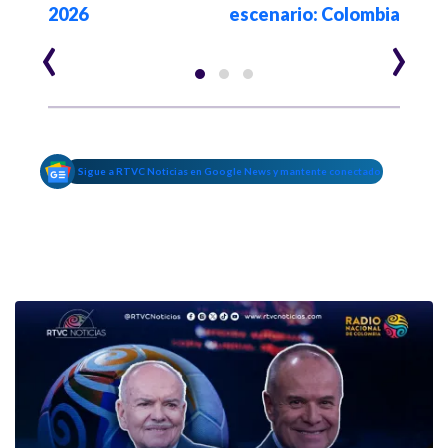
2026
escenario: Colombia
año
‹
›
Sigue a RTVC Noticias en Google News y mantente conectado