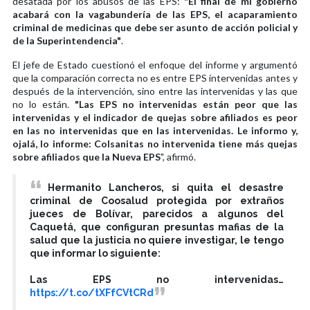
desatada por los abusos de las EPS:
"El final de mi gobierno
acabará con la vagabundería de las EPS, el acaparamiento
criminal de medicinas que debe ser asunto de acción policial y
de la Superintendencia"
.
El jefe de Estado cuestionó el enfoque del informe y argumentó
que la comparación correcta no es entre EPS intervenidas antes y
después de la intervención, sino entre las intervenidas y las que
no lo están.
"Las EPS no intervenidas están peor que las
intervenidas y el indicador de quejas sobre afiliados es peor
en las no intervenidas que en las intervenidas. Le informo y,
ojalá, lo informe: Colsanitas no intervenida tiene más quejas
sobre afiliados que la Nueva EPS
", afirmó.
Hermanito Lancheros, si quita el desastre
criminal de Coosalud protegida por extraños
jueces de Bolívar, parecidos a algunos del
Caquetá, que configuran presuntas mafias de la
salud que la justicia no quiere investigar, le tengo
que informar lo siguiente:
Las EPS no intervenidas…
https://t.co/tXFfCVtCRd