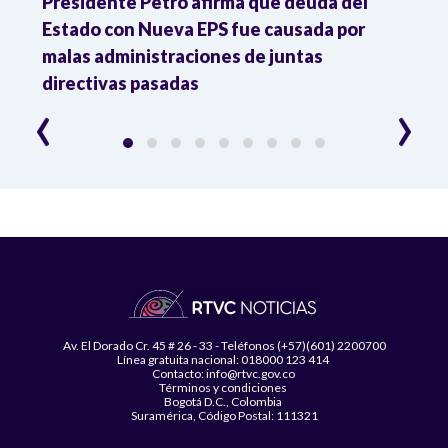
r
Presidente Petro afirma que deuda del
Minis
Estado con Nueva EPS fue causada por
Dese
to
malas administraciones de juntas
directivas pasadas
‹
›
Av. El Dorado Cr. 45 # 26 - 33 - Teléfonos (+57)(601) 2200700
Línea gratuita nacional: 018000 123 414
Contacto: info@rtvc.gov.co
Términos y condiciones
Bogotá D.C., Colombia
Suramérica, Código Postal: 111321