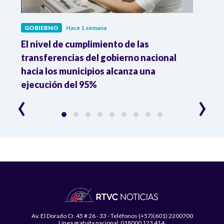
GOBIERNO
Hace 1 semana
GOBI
El nivel de cumplimiento de las
“El e
transferencias del gobierno nacional
pres
hacia los municipios alcanza una
el m
ejecución del 95%
‹
›
Av. El Dorado Cr. 45 # 26 - 33 - Teléfonos (+57)(601) 2200700
Línea gratuita nacional: 018000 123 414