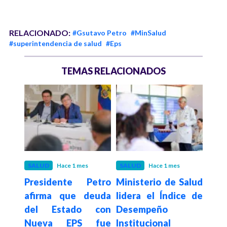
RELACIONADO:
#Gsutavo Petro
#MinSalud
#superintendencia de salud
#Eps
TEMAS RELACIONADOS
s
SALUD
Hace 1 mes
SALUD
Hace 1 mes
SAL
Presidente Petro
Ministerio de Salud
Mu
afirma que deuda
lidera el Índice de
viaj
e la
del Estado con
Desempeño
col
 los
Nueva EPS fue
Institucional
comp