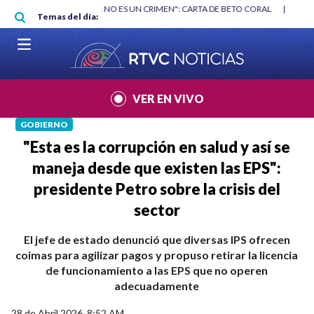
Pasar al contenido principal
RGAN
|
"HABLAR NO ES UN CRIMEN": CARTA DE BETO CORAL
|
ABELAR
Temas del día:
VER EN VIVO
GOBIERNO
"Esta es la corrupción en salud y así se
maneja desde que existen las EPS":
presidente Petro sobre la crisis del
sector
El jefe de estado denunció que diversas IPS ofrecen
coimas para agilizar pagos y propuso retirar la licencia
de funcionamiento a las EPS que no operen
adecuadamente
28 de Abril 2026, 8:52 AM