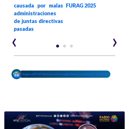
lece
causada por malas
FURAG 2025
cont
ón de
administraciones
advi
de juntas directivas
pasadas
‹
›
Sigue a RTVC Noticias en Google News y mantente conectado