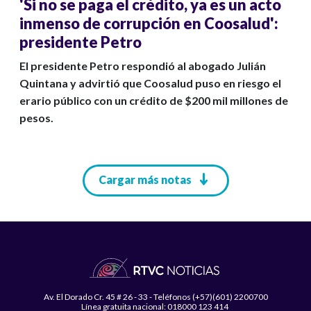
'Si no se paga el crédito, ya es un acto
inmenso de corrupción en Coosalud':
presidente Petro
El presidente Petro respondió al abogado Julián
Quintana y advirtió que Coosalud puso en riesgo el
erario público con un crédito de $200 mil millones de
pesos.
Paginación
Cargar más notas
Av. El Dorado Cr. 45 # 26 - 33 - Teléfonos (+57)(601) 2200700
Línea gratuita nacional: 018000 123 414