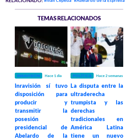
RELACIONADO:
#Ivan Cepeda
#Abelardo de la Espriella
TEMAS RELACIONADOS
INRAVISIÓN
Hace 1 día
POLÍTICA
Hace 2 semanas
EDU
Inravisión sí tuvo
La disputa entre la
Hace 4
l de
"Ge
disposición para
ultraderecha
 que
con
producir y
trumpista y las
eso
niv
transmitir la
derechas
o es
mane
posesión
tradicionales en
ción
la m
presidencial de
América Latina
io ni
que
Abelardo de la
tiene un nuevo