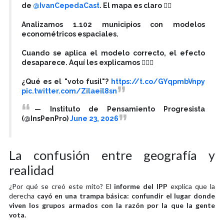
de
@IvanCepedaCast
. El mapa es claro 👇🏽
Analizamos 1.102 municipios con modelos
econométricos espaciales.
Cuando se aplica el modelo correcto, el efecto
desaparece. Aquí les explicamos 👇🏽🧵
¿Qué es el "voto fusil"?
https://t.co/GYqpmbVnpy
pic.twitter.com/Zilaeil8sn
— Instituto de Pensamiento Progresista
(@InsPenPro)
June 23, 2026
La confusión entre geografía y
realidad
¿Por qué se creó este mito? El
informe del IPP
explica que la
derecha
cayó en una trampa básica: confundir el lugar donde
viven los grupos armados con la razón por la que la gente
vota.