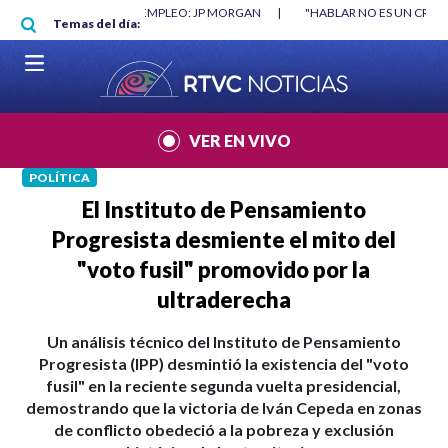
Pasar al contenido principal
RGAN
|
"HABLAR NO ES UN CRIMEN": CARTA DE BETO CORAL
|
ABELAR
Temas del día:
VER EN VIVO
POLÍTICA
El Instituto de Pensamiento
Progresista desmiente el mito del
"voto fusil" promovido por la
ultraderecha
Un análisis técnico del Instituto de Pensamiento
Progresista (IPP) desmintió la existencia del "voto
fusil" en la reciente segunda vuelta presidencial,
demostrando que la victoria de Iván Cepeda en zonas
de conflicto obedeció a la pobreza y exclusión