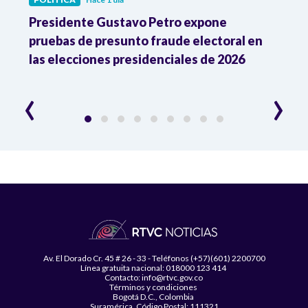
ia
Presidente Gustavo Petro expone
La d
pruebas de presunto fraude electoral en
trum
las elecciones presidenciales de 2026
en A
esce
‹
›
Av. El Dorado Cr. 45 # 26 - 33 - Teléfonos (+57)(601) 2200700
Línea gratuita nacional: 018000 123 414
Contacto: info@rtvc.gov.co
Términos y condiciones
Bogotá D.C., Colombia
Suramérica, Código Postal: 111321