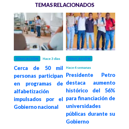
TEMAS RELACIONADOS
1 mes
EDUCACIÓN
Hace 3 días
EDUCACIÓN
EDU
Cerca de 50 mil
Hace 4 semanas
Hace 4
Presidente Petro
Gob
ncia
personas participan
destaca aumento
invi
e la
en programas de
histórico del 56%
mil
d de
alfabetización
para financiación de
in
impulsados por el
universidades
amu
Gobierno nacional
públicas durante su
escu
Gobierno