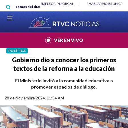
Pasar al contenido principal
RGAN
|
"HABLAR NO ES UN CRIMEN": CARTA DE BETO CORAL
|
ABELAR
Temas del día:
VER EN VIVO
POLÍTICA
Gobierno dio a conocer los primeros
textos de la reforma a la educación
El Ministerio invitó a la comunidad educativa a
promover espacios de diálogo.
28 de Noviembre 2024, 11:54 AM