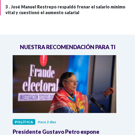
3 .
José Manuel Restrepo respaldó frenar el salario mínimo
vital y cuestionó el aumento salarial
NUESTRA RECOMENDACIÓN PARA TI
POLÍTICA
Hace 2 días
POLÍ
ia
Presidente Gustavo Petro expone
La d