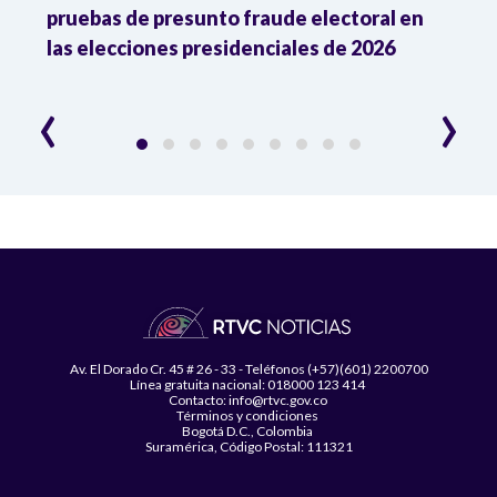
pruebas de presunto fraude electoral en
trum
las elecciones presidenciales de 2026
en A
esce
‹
›
Av. El Dorado Cr. 45 # 26 - 33 - Teléfonos (+57)(601) 2200700
Línea gratuita nacional: 018000 123 414
Contacto: info@rtvc.gov.co
Términos y condiciones
Bogotá D.C., Colombia
Suramérica, Código Postal: 111321