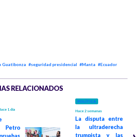
o Guatibonza
#seguridad presidencial
#Manta
#Ecuador
AS RELACIONADOS
POLÍTICA
ace 1 día
Hace 2 semanas
La disputa entre
e
la ultraderecha
 Petro
trumpista y las
ruebas