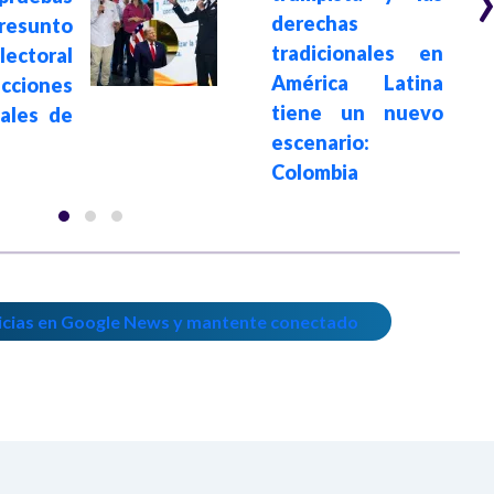
derechas
sunto
tradicionales en
ectoral
América Latina
ecciones
tiene un nuevo
iales de
escenario:
Colombia
icias en Google News y mantente conectado