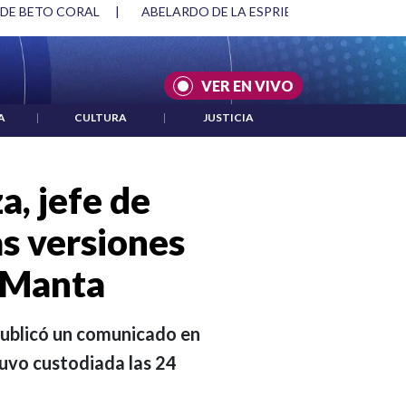
SPRIELLA Y DMG
|
ACUERDOS ENTRE ESTADOS UNIDOS E IRÁ
VER EN VIVO
A
|
CULTURA
|
JUSTICIA
a, jefe de
as versiones
a Manta
 publicó un comunicado en
uvo custodiada las 24