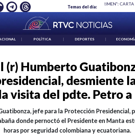
 ES UN CRIMEN": CARTA DE BETO CORAL
|
ABELARDO DE LA E
Temas del día:
ACIONAL
|
POLÍTICA
|
DEPORTES
|
ECONOMÍ
l (r) Humberto Guatibonz
residencial, desmiente l
la visita del pdte. Petro 
Guatibonza, jefe para la Protección Presidencial,
 cabaña donde pernoctó el Presidente en Manta est
horas por seguridad colombiana y ecuatoriana.