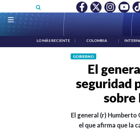
Pasar al contenido principal
O MÍNIMO NO DESTRUYÓ EMPLEO: JP MORGAN
|
"HABLAR NO
Navegación principal
LO MÁS RECIENTE
|
COLOMBIA
|
INTERN
GOBIERNO
El genera
seguridad p
sobre 
El general (r) Humberto 
el que afirma que la