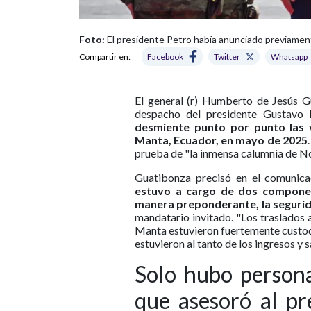
Foto:
El presidente Petro había anunciado previamente
Compartir en:
Facebook
Twitter
Whatsapp
El general (r) Humberto de Jesús Gu
despacho del presidente Gustavo P
desmiente punto por punto las v
Manta, Ecuador, en mayo de 2025
prueba de "la inmensa calumnia de No
Guatibonza precisó en el comuni
estuvo a cargo de dos componen
manera preponderante, la segurid
mandatario invitado. "Los traslados
Manta estuvieron fuertemente custod
estuvieron al tanto de los ingresos y s
Solo hubo persona
que asesoró al pr