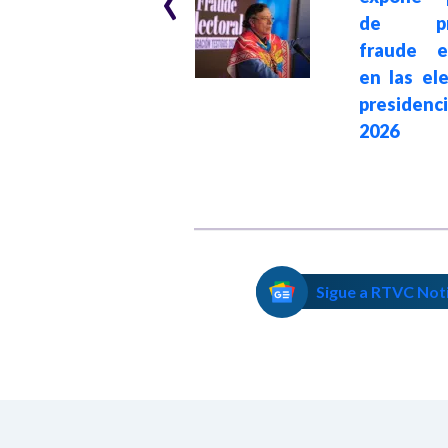
en Colombia
de pre
impulsado por la
fraude el
estrategia
en las el
transnacional e
presidenc
intervención de
2026
Donald Trump
Sigue a RTVC Not