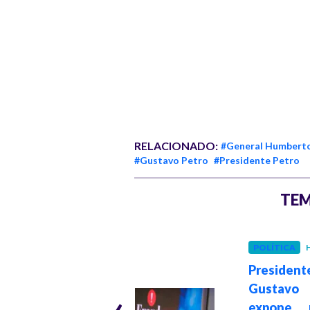
RELACIONADO:
#General Humbert
#Gustavo Petro
#Presidente Petro
TEM
INTERNACIONAL
POLÍTICA
H
Hace 1 mes
President
The Guardian: De
‹
Gustavo
la Espriella gana
expone p