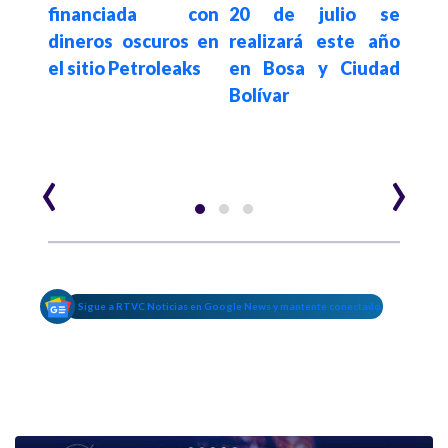
como
financiada con
20 de julio se
Espr
 del
dineros oscuros en
realizará este año
s
n el
el sitio Petroleaks
en Bosa y Ciudad
des
 de
Bolívar
en 
e la
mun
‹
›
Sigue a RTVC Noticias en Google News y mantente conectado