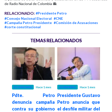
de Radio Nacional de Colombia 📻.
RELACIONADO:
#Presidente Petro
#Consejo Nacional Electoral
#CNE
#Campaña Petro Presidente
#Comisión de Acusaciones
#corte constitucional
TEMAS RELACIONADOS
 mes
ECONOMÍA
Hace 1 mes
GOBIERNO
Hace 1 mes
GOB
etro
Pdte. Petro
Presidente Gustavo
Pd
istro
denuncia campaña
Petro anuncia que
agra
nda
contra su gobierno
el desfile militar del
por 