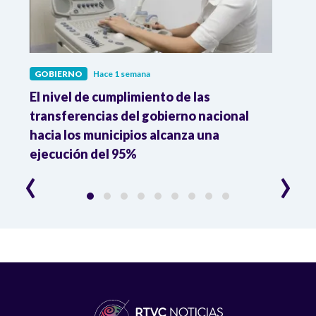
GOBIERNO
Hace 1 semana
GOBI
El nivel de cumplimiento de las
“El e
transferencias del gobierno nacional
pres
hacia los municipios alcanza una
el m
ejecución del 95%
‹
›