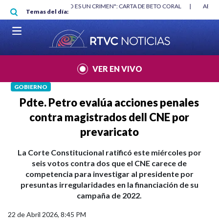
Pasar al contenido principal
RGAN
|
"HABLAR NO ES UN CRIMEN": CARTA DE BETO CORAL
|
ABELAR
Temas del día:
VER EN VIVO
GOBIERNO
Pdte. Petro evalúa acciones penales
contra magistrados dell CNE por
prevaricato
La Corte Constitucional ratificó este miércoles por
seis votos contra dos que el CNE carece de
competencia para investigar al presidente por
presuntas irregularidades en la financiación de su
campaña de 2022.
22 de Abril 2026, 8:45 PM