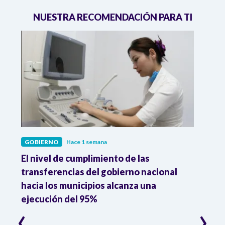
NUESTRA RECOMENDACIÓN PARA TI
GOBIERNO
Hace 1 semana
GOBI
El nivel de cumplimiento de las
“El e
transferencias del gobierno nacional
pres
hacia los municipios alcanza una
el m
ejecución del 95%
‹
›