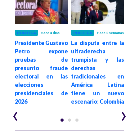
POLÍTICA
Hace 4 días
POLÍTICA
Hace 2 semanas
POLÍ
Presidente Gustavo
La disputa entre la
Con
De la
Petro expone
ultraderecha
su
a en
pruebas de
trumpista y las
de
sado
presunto fraude
derechas
elim
egia
electoral en las
tradicionales en
a c
al e
elecciones
América Latina
es
n de
presidenciales de
tiene un nuevo
$62.
2026
escenario: Colombia
año
‹
›