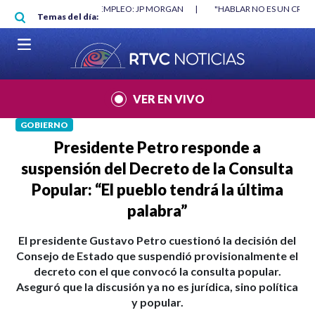
Pasar al contenido principal
RGAN
|
"HABLAR NO ES UN CRIMEN": CARTA DE BETO CORAL
|
ABELAR
Temas del día:
VER EN VIVO
GOBIERNO
Presidente Petro responde a
suspensión del Decreto de la Consulta
Popular: “El pueblo tendrá la última
palabra”
El presidente Gustavo Petro cuestionó la decisión del
Consejo de Estado que suspendió provisionalmente el
decreto con el que convocó la consulta popular.
Aseguró que la discusión ya no es jurídica, sino política
y popular.