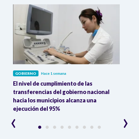
GOBIERNO
Hace 1 semana
GOBI
El nivel de cumplimiento de las
“El e
transferencias del gobierno nacional
pres
hacia los municipios alcanza una
el m
ejecución del 95%
‹
›