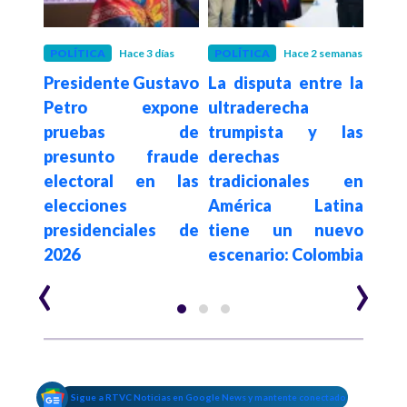
POLÍTICA
Hace 3 días
POLÍTICA
Hace 2 semanas
POLÍ
Presidente Gustavo
La disputa entre la
Con
De la
Petro expone
ultraderecha
su
a en
pruebas de
trumpista y las
de
sado
presunto fraude
derechas
elim
egia
electoral en las
tradicionales en
a c
al e
elecciones
América Latina
es
n de
presidenciales de
tiene un nuevo
$62.
2026
escenario: Colombia
año
‹
›
Sigue a RTVC Noticias en Google News y mantente conectado