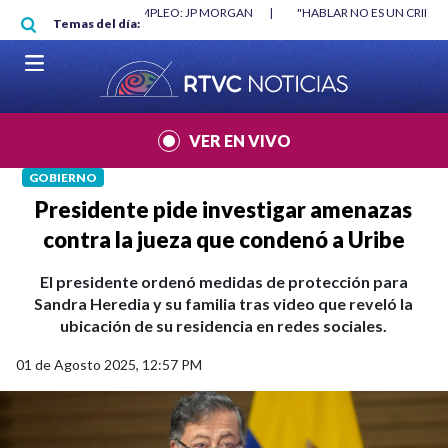
Pasar al contenido principal
|
"HABLAR NO ES UN CRIMEN": CARTA DE BETO CORAL
|
ABELARDO DE
Temas del día:
VER EN VIVO
GOBIERNO
Presidente pide investigar amenazas
contra la jueza que condenó a Uribe
El presidente ordenó medidas de protección para
Sandra Heredia y su familia tras video que reveló la
ubicación de su residencia en redes sociales.
01 de Agosto 2025, 12:57 PM