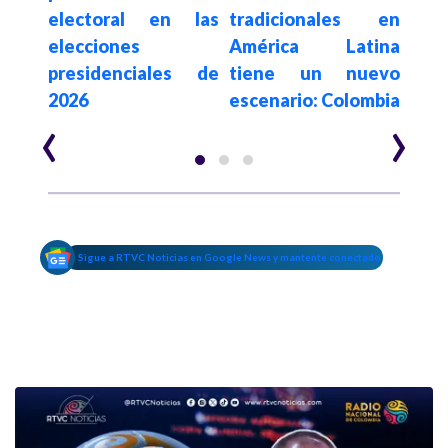
e al
electoral en las
tradicionales en
a c
nada
elecciones
América Latina
es
ce
presidenciales de
tiene un nuevo
$62.
2026
escenario: Colombia
año
‹
›
Sigue a RTVC Noticias en Google News y mantente conectado