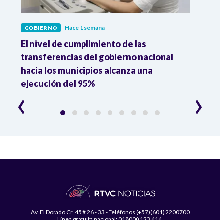
GOBIERNO
Hace 1 semana
GOBI
El nivel de cumplimiento de las
“El e
transferencias del gobierno nacional
pres
hacia los municipios alcanza una
el m
ejecución del 95%
‹
›
Av. El Dorado Cr. 45 # 26 - 33 - Teléfonos (+57)(601) 2200700
Línea gratuita nacional: 018000 123 414