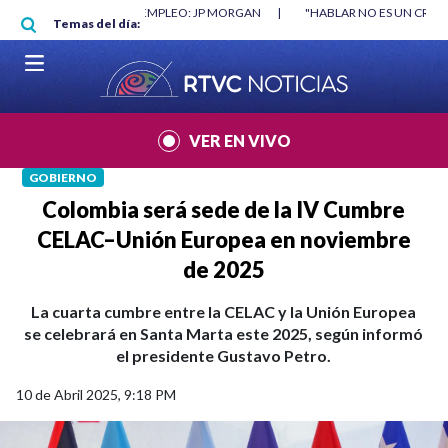
Pasar al contenido principal
O MÍNIMO NO DESTRUYÓ EMPLEO: JP MORGAN
|
"HABLAR NO ES UN CRIME
Temas del día:
L MUNDIAL 2026
|
VER EN VIVO
GOBIERNO
Colombia será sede de la IV Cumbre
CELAC–Unión Europea en noviembre
de 2025
La cuarta cumbre entre la CELAC y la Unión Europea
se celebrará en Santa Marta este 2025, según informó
el presidente Gustavo Petro.
10 de Abril 2025, 9:18 PM