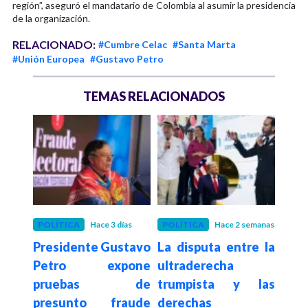
región”, aseguró el mandatario de Colombia al asumir la presidencia
de la organización.
RELACIONADO:
#Cumbre Celac
#Santa Marta
#Unión Europea
#Gustavo Petro
TEMAS RELACIONADOS
 mes
POLÍTICA
Hace 3 días
POLÍTICA
Hace 2 semanas
POLÍ
para
Presidente Gustavo
La disputa entre la
Con
ores
Petro expone
ultraderecha
su
este
pruebas de
trumpista y las
de
argo
presunto fraude
derechas
elim