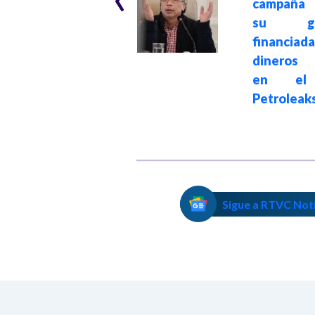
campaña 
Ávila como
su gob
coordinador del
financia
empalme con el
dineros 
gobierno de
en el 
Abelardo de la
Petroleak
Espriella
Sigue a RTVC Not