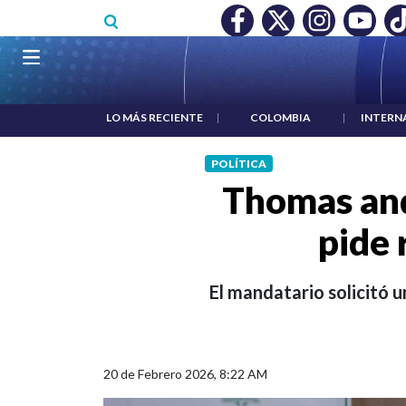
Pasar al contenido principal
O MÍNIMO NO DESTRUYÓ EMPLEO: JP MORGAN
|
"HABLAR NO
Navegación principal
LO MÁS RECIENTE
|
COLOMBIA
|
INTERN
POLÍTICA
Thomas and
pide 
El mandatario solicitó 
20 de Febrero 2026, 8:22 AM