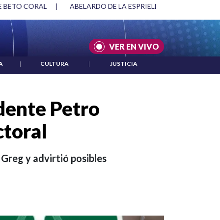
SPRIELLA Y DMG
|
ACUERDOS ENTRE ESTADOS UNIDOS E IRÁ
VER EN VIVO
A
|
CULTURA
|
JUSTICIA
dente Petro
ctoral
Greg y advirtió posibles