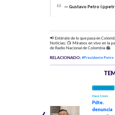
— Gustavo Petro (@pet
📢 Entérate de lo que pasa en Colomb
Noticias: 📺 Míranos en vivo en la p
de Radio Nacional de Colombia 📻.
RELACIONADO:
#Presidente Petro
TEM
GOBIERNO
Hace 1 mes
ECONOMÍA
Presidente Petro
Hace 1 mes
designó al
Pdte. 
‹
ministro de
denuncia
Hacienda Germán