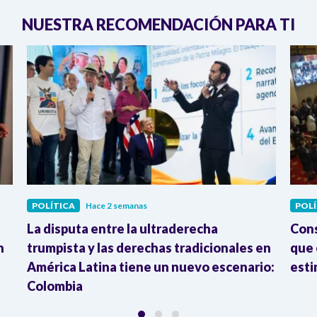
NUESTRA RECOMENDACIÓN PARA TI
POLÍTICA
Hace 2 semanas
POLÍ
La disputa entre la ultraderecha
Cons
n
trumpista y las derechas tradicionales en
que 
América Latina tiene un nuevo escenario:
esti
Colombia