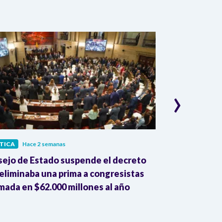
›
TICA
Hace 2 semanas
POLÍTICA
Hace
ejo de Estado suspende el decreto
Jaime Andrés 
eliminaba una prima a congresistas
MinVivienda 
mada en $62.000 millones al año
corrupción si
mil millones