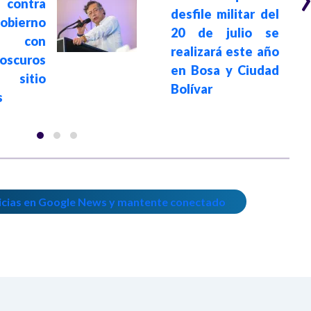
contra
desfile militar del
ierno
20 de julio se
da con
realizará este año
oscuros
en Bosa y Ciudad
sitio
Bolívar
s
icias en Google News y mantente conectado