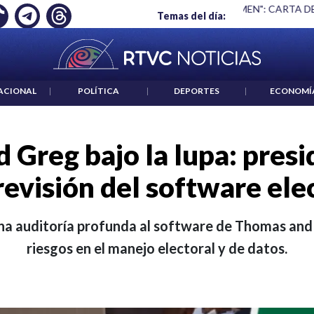
 ES UN CRIMEN": CARTA DE BETO CORAL
|
ABELARDO DE LA E
Temas del día:
ACIONAL
|
POLÍTICA
|
DEPORTES
|
ECONOMÍ
 Greg bajo la lupa: presi
revisión del software ele
una auditoría profunda al software de Thomas and 
riesgos en el manejo electoral y de datos.