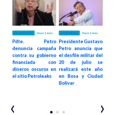
 mes
ECONOMÍA
Hace 1 mes
GOBIERNO
Hace 1 mes
GOB
etro
Pdte. Petro
Presidente Gustavo
Pd
istro
denuncia campaña
Petro anuncia que
agra
nda
contra su gobierno
el desfile militar del
por 
como
financiada con
20 de julio se
Espr
 del
dineros oscuros en
realizará este año
s
n el
el sitio Petroleaks
en Bosa y Ciudad
des
 de
Bolívar
en 
e la
mun
‹
›