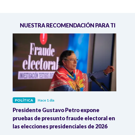
NUESTRA RECOMENDACIÓN PARA TI
POLÍTICA
Hace 1 día
POLÍ
ia
Presidente Gustavo Petro expone
La d
pruebas de presunto fraude electoral en
trum
las elecciones presidenciales de 2026
en A
esce