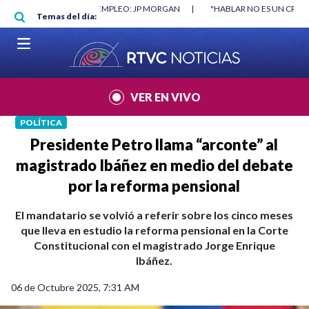
Pasar al contenido principal
O MÍNIMO NO DESTRUYÓ EMPLEO: JP MORGAN
|
"HABLAR NO ES UN CRIME
Temas del día:
L MUNDIAL 2026
|
VER EN VIVO
POLÍTICA
Presidente Petro llama “arconte” al
magistrado Ibáñez en medio del debate
por la reforma pensional
El mandatario se volvió a referir sobre los cinco meses
que lleva en estudio la reforma pensional en la Corte
Constitucional con el magistrado Jorge Enrique
Ibáñez.
06 de Octubre 2025, 7:31 AM