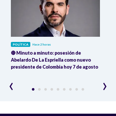
POLÍTICA
Hace 2 horas
POLÍ
🔴 Minuto a minuto: posesión de
Gabin
Abelardo De La Espriella como nuevo
qued
presidente de Colombia hoy 7 de agosto
mini
‹
›