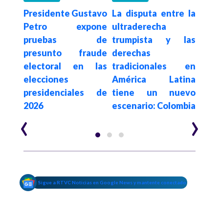
Presidente Gustavo
La disputa entre la
Con
De la
Petro expone
ultraderecha
su
a en
pruebas de
trumpista y las
de
sado
presunto fraude
derechas
elim
egia
electoral en las
tradicionales en
a c
al e
elecciones
América Latina
es
n de
presidenciales de
tiene un nuevo
$62.
2026
escenario: Colombia
año
‹
›
Sigue a RTVC Noticias en Google News y mantente conectado