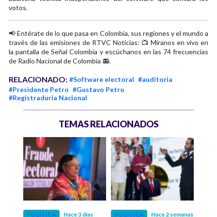
votos.
📢 Entérate de lo que pasa en Colombia, sus regiones y el mundo a
través de las emisiones de RTVC Noticias: 📺 Míranos en vivo en
la pantalla de Señal Colombia y escúchanos en las 74 frecuencias
de Radio Nacional de Colombia 📻.
RELACIONADO:
#Software electoral
#auditoria
#Presidente Petro
#Gustavo Petro
#Registraduría Nacional
TEMAS RELACIONADOS
POLÍTICA
Hace 3 días
POLÍTICA
Hace 2 semanas
POLÍ