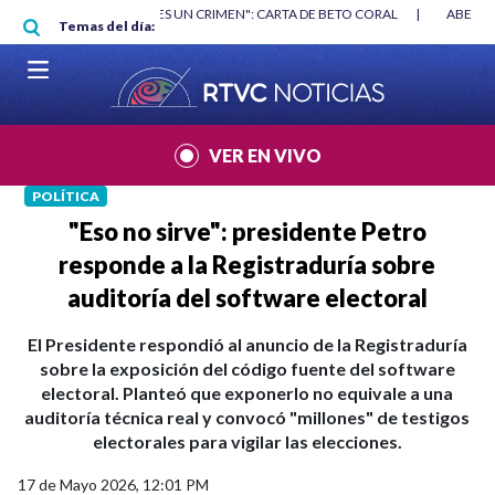
Pasar al contenido principal
RGAN
|
"HABLAR NO ES UN CRIMEN": CARTA DE BETO CORAL
|
ABELAR
Temas del día:
VER EN VIVO
POLÍTICA
"Eso no sirve": presidente Petro
responde a la Registraduría sobre
auditoría del software electoral
El Presidente respondió al anuncio de la Registraduría
sobre la exposición del código fuente del software
electoral. Planteó que exponerlo no equivale a una
auditoría técnica real y convocó "millones" de testigos
electorales para vigilar las elecciones.
17 de Mayo 2026, 12:01 PM