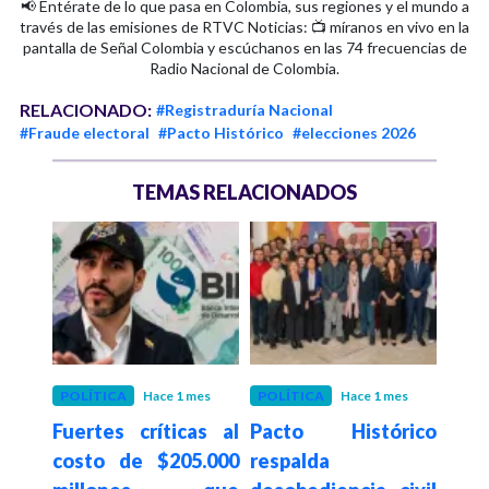
📢 Entérate de lo que pasa en Colombia, sus regiones y el mundo a
través de las emisiones de RTVC Noticias: 📺 míranos en vivo en la
pantalla de Señal Colombia y escúchanos en las 74 frecuencias de
Radio Nacional de Colombia.
RELACIONADO:
#Registraduría Nacional
#Fraude electoral
#Pacto Histórico
#elecciones 2026
TEMAS RELACIONADOS
es
POLÍTICA
Hace 1 mes
POLÍTICA
Hace 1 mes
POLÍ
rico
Fuertes críticas al
Pacto Histórico
Pact
erar
costo de $205.000
respalda
pos