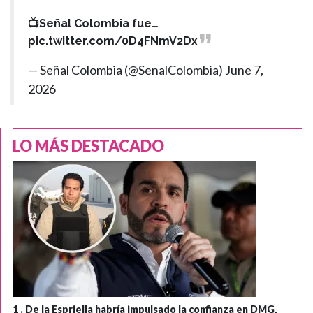
📺Señal Colombia fue…
pic.twitter.com/0D4FNmV2Dx
— Señal Colombia (@SenalColombia)
June 7,
2026
LO MÁS DESTACADO
1 .
De la Espriella habría impulsado la confianza en DMG,