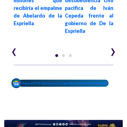
0 mil
millones que
desobediencia civil
Abe
s al
recibiría el empalme
pacifica de Iván
Espr
s el
de Abelardo de la
Cepeda frente al
res
toral
Espriella
gobierno de De la
ref
Espriella
‹
›
Sigue a RTVC Noticias en Google News y mantente conectado