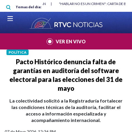
Pasar al contenido principal
RGAN
|
"HABLAR NO ES UN CRIMEN": CARTA DE BETO CORAL
|
ABELAR
Temas del día:
VER EN VIVO
POLÍTICA
Pacto Histórico denuncia falta de
garantías en auditoría del software
electoral para las elecciones del 31 de
mayo
La colectividad solicitó a la Registraduría fortalecer
las condiciones técnicas de la auditoría, facilitar el
acceso a información especializada y
acompañamiento internacional.
07 de Mayo 2026, 12:36 PM