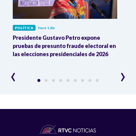
POLÍTICA
Hace 1 día
POLÍ
ia
Presidente Gustavo Petro expone
La d
pruebas de presunto fraude electoral en
trum
las elecciones presidenciales de 2026
en A
esce
‹
›