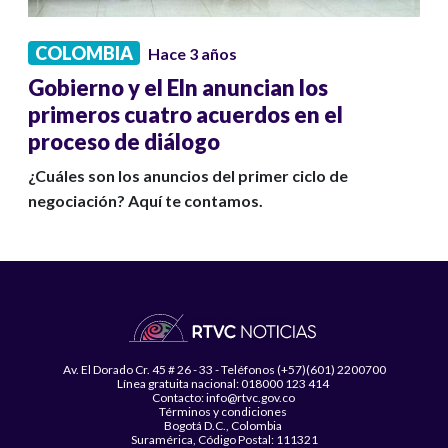
COLOMBIA
Hace 3 años
Gobierno y el Eln anuncian los
primeros cuatro acuerdos en el
proceso de diálogo
¿Cuáles son los anuncios del primer ciclo de
negociación? Aquí te contamos.
Av. El Dorado Cr. 45 # 26 - 33 - Teléfonos (+57)(601) 2200700
Línea gratuita nacional: 018000 123 414
Contacto: info@rtvc.gov.co
Términos y condiciones
Bogotá D.C., Colombia
Suramérica, Código Postal: 111321