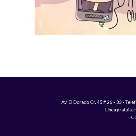
Paginación
Av. El Dorado Cr. 45 # 26 - 33 - Te
Línea gratuita
Co