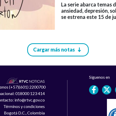
La serie abarca temas d
ansiedad, depresión, so
se estrena este 15 de ju
Cargar más notas
Síguenos en
léfonos (+57)(601) 2200700
 nacional: 018000 123 414
ntacto: info@rtvc.gov.co
Términos y condiciones
Bogotá D.C., Colombia