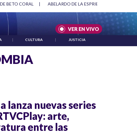
SPRIELLA Y DMG
|
ACUERDOS ENTRE ESTADOS UNIDOS E IRÁ
VER EN VIVO
A
|
CULTURA
|
JUSTICIA
OMBIA
a lanza nuevas series
RTVCPlay: arte,
ratura entre las