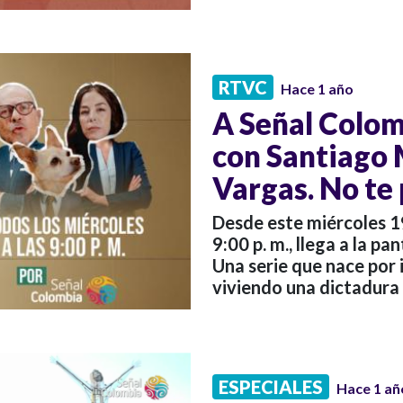
RTVC
Hace 1 año
A Señal Colomb
con Santiago 
Vargas. No te 
Desde este miércoles 1
9:00 p. m., llega a la pa
Una serie que nace por
viviendo una dictadura
ESPECIALES
Hace 1 añ