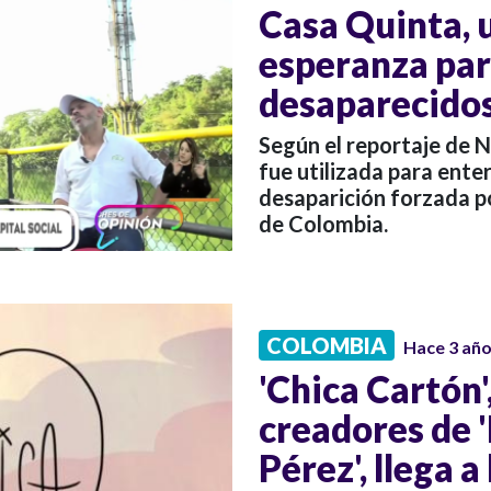
Casa Quinta, 
esperanza para
desaparecido
Según el reportaje de No
fue utilizada para enter
desaparición forzada p
de Colombia.
COLOMBIA
Hace 3 añ
'Chica Cartón',
creadores de '
Pérez', llega a