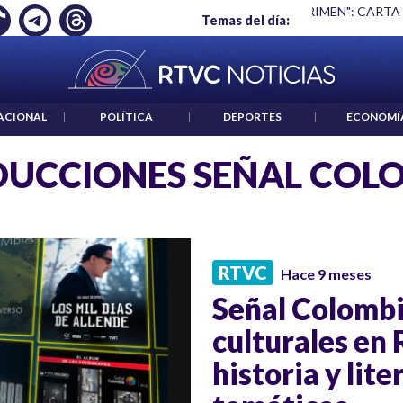
 ES UN CRIMEN": CARTA DE BETO CORAL
|
ABELARDO DE LA E
Temas del día:
ACIONAL
|
POLÍTICA
|
DEPORTES
|
ECONOMÍ
UCCIONES SEÑAL COL
RTVC
Hace 9 meses
Señal Colombi
culturales en 
historia y lite