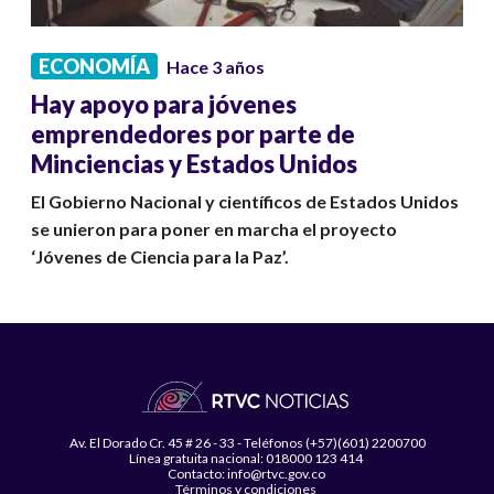
ECONOMÍA
Hace 3 años
Hay apoyo para jóvenes
emprendedores por parte de
Minciencias y Estados Unidos
El Gobierno Nacional y científicos de Estados Unidos
se unieron para poner en marcha el proyecto
‘Jóvenes de Ciencia para la Paz’.
Av. El Dorado Cr. 45 # 26 - 33 - Teléfonos (+57)(601) 2200700
Línea gratuita nacional: 018000 123 414
Contacto: info@rtvc.gov.co
Términos y condiciones