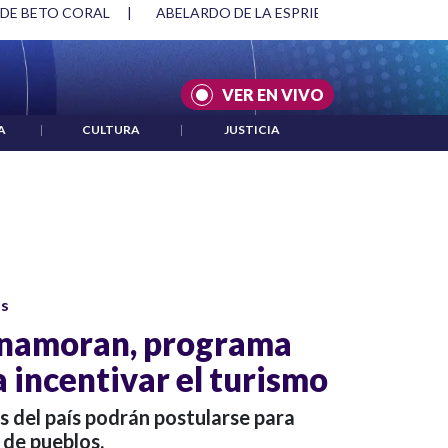
 DE BETO CORAL
|
ABELARDO DE LA ESPRIELLA Y DMG
|
VER EN VIVO
A
|
CULTURA
|
JUSTICIA
os
Enamoran, programa
 incentivar el turismo
s del país podrán postularse para
 de pueblos.