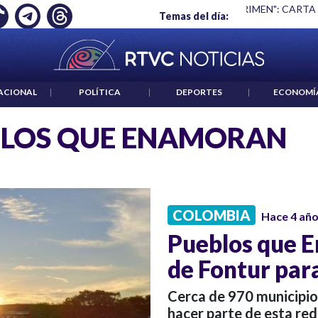
Ó EMPLEO: JP MORGAN
|
"HABLAR NO ES UN CRIMEN": CARTA
Temas del día:
ACIONAL
|
POLÍTICA
|
DEPORTES
|
ECONOMÍ
BLOS QUE ENAMORAN
COLOMBIA
Hace 4 añ
Pueblos que 
de Fontur para
Cerca de 970 municipio
hacer parte de esta red