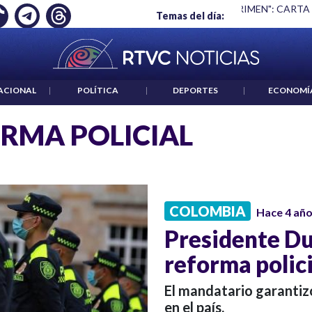
Ó EMPLEO: JP MORGAN
|
"HABLAR NO ES UN CRIMEN": CARTA
Temas del día:
ACIONAL
|
POLÍTICA
|
DEPORTES
|
ECONOMÍ
RMA POLICIAL
COLOMBIA
Hace 4 añ
Presidente Du
reforma polici
El mandatario garantiz
en el país.