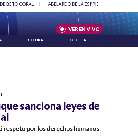
 DE BETO CORAL
|
ABELARDO DE LA ESPRIELLA Y DMG
|
VER EN VIVO
A
|
CULTURA
|
JUSTICIA
os
que sanciona leyes de
al
ó respeto por los derechos humanos