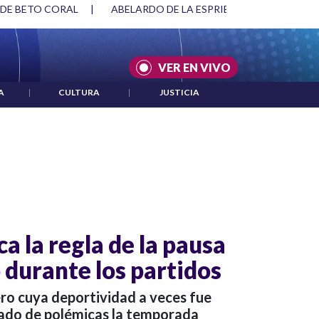
 DE BETO CORAL
|
ABELARDO DE LA ESPRIELLA Y DMG
|
VER EN VIVO
A
|
CULTURA
|
JUSTICIA
a la regla de la pausa
o durante los partidos
ero cuya deportividad a veces fue
cado de polémicas la temporada