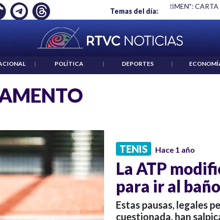
Ó EMPLEO: JP MORGAN
|
"HABLAR NO ES UN CRIMEN": CARTA
Temas del día:
ACIONAL
|
POLÍTICA
|
DEPORTES
|
ECONOMÍ
LAMENTO
TENIS
Hace 1 año
La ATP modific
para ir al bañ
Estas pausas, legales p
cuestionada, han salpi