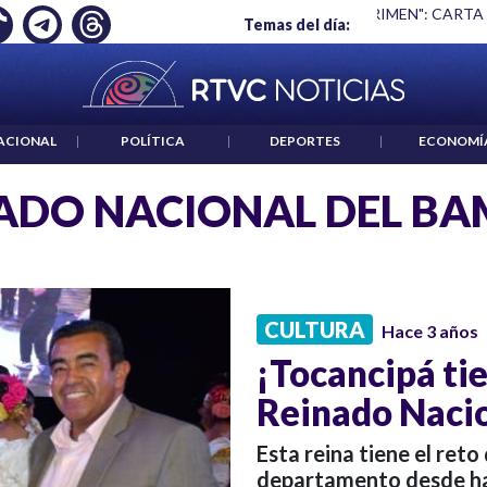
Ó EMPLEO: JP MORGAN
|
"HABLAR NO ES UN CRIMEN": CARTA
Temas del día:
ACIONAL
|
POLÍTICA
|
DEPORTES
|
ECONOMÍ
ADO NACIONAL DEL B
CULTURA
Hace 3 años
¡Tocancipá tie
Reinado Naci
Esta reina tiene el reto
departamento desde ha