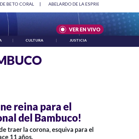
 DE BETO CORAL
|
ABELARDO DE LA ESPRIELLA Y DMG
|
VER EN VIVO
A
|
CULTURA
|
JUSTICIA
AMBUCO
ne reina para el
onal del Bambuco!
 de traer la corona, esquiva para el
ce 11 años.