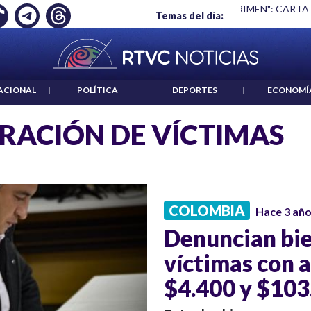
Ó EMPLEO: JP MORGAN
|
"HABLAR NO ES UN CRIMEN": CARTA
Temas del día:
ACIONAL
|
POLÍTICA
|
DEPORTES
|
ECONOMÍ
RACIÓN DE VÍCTIMAS
COLOMBIA
Hace 3 añ
Denuncian bie
víctimas con 
$4.400 y $103