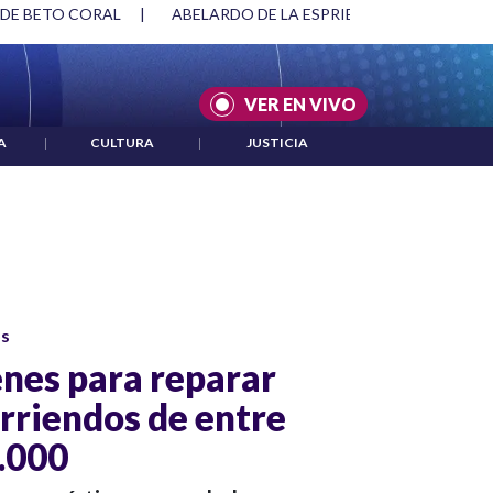
 DE BETO CORAL
|
ABELARDO DE LA ESPRIELLA Y DMG
|
VER EN VIVO
A
|
CULTURA
|
JUSTICIA
os
nes para reparar
arriendos de entre
.000