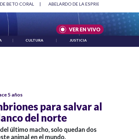
 DE BETO CORAL
|
ABELARDO DE LA ESPRIELLA Y DMG
|
VER EN VIVO
A
|
CULTURA
|
JUSTICIA
ace 5 años
briones para salvar al
lanco del norte
 del último macho, solo quedan dos
ste animal en el mundo.