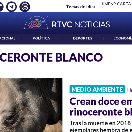
Ó EMPLEO: JP MORGAN
|
"HABLAR NO ES UN CRIMEN": CARTA
Temas del día:
ACIONAL
|
POLÍTICA
|
DEPORTES
|
ECONOMÍ
CERONTE BLANCO
MEDIO AMBIENTE
H
Crean doce em
rinoceronte b
Tras la muerte en 2018
ejemplares hembra de e