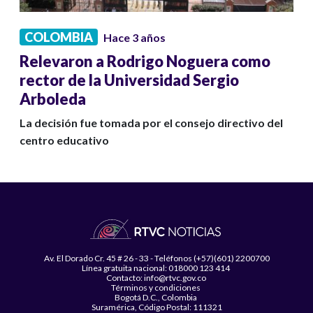
COLOMBIA
Hace 3 años
Relevaron a Rodrigo Noguera como
rector de la Universidad Sergio
Arboleda
La decisión fue tomada por el consejo directivo del
centro educativo
Av. El Dorado Cr. 45 # 26 - 33 - Teléfonos (+57)(601) 2200700
Línea gratuita nacional: 018000 123 414
Contacto: info@rtvc.gov.co
Términos y condiciones
Bogotá D.C., Colombia
Suramérica, Código Postal: 111321