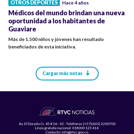
OTROS DEPORTES
Hace 4 años
Médicos del mundo brindan una nueva
oportunidad a los habitantes de
Guaviare
Más de 1.500 niños y jóvenes han resultado
beneficiados de esta iniciativa.
Paginación
Cargar más notas
Av. El Dorado Cr. 45 # 26 - 33 - Teléfonos (+57)(601) 2200700
Línea gratuita nacional: 018000 123 414
Contacto: info@rtvc.gov.co