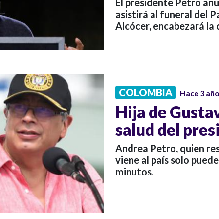
El presidente Petro anu
asistirá al funeral del
Alcócer, encabezará la
COLOMBIA
Hace 3 añ
Hija de Gustav
salud del pres
Andrea Petro, quien re
viene al país solo pued
minutos.