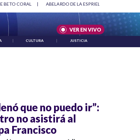
DE BETO CORAL
|
ABELARDO DE LA ESPRIELLA Y DMG
|
AC
VER EN VIVO
A
|
CULTURA
|
JUSTICIA
enó que no puedo ir”:
ro no asistirá al
pa Francisco