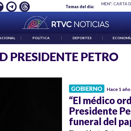
 EMPLEO: JP MORGAN
|
"HABLAR NO ES UN CRIMEN": CARTA 
Temas del día:
ACIONAL
|
POLÍTICA
|
DEPORTES
|
ECONOMÍ
D PRESIDENTE PETRO
GOBIERNO
Hace 1 año
“El médico ord
Presidente Pet
funeral del pa