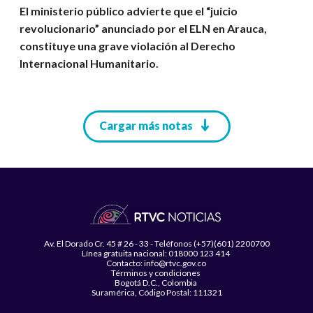
El ministerio público advierte que el “juicio
revolucionario” anunciado por el ELN en Arauca,
constituye una grave violación al Derecho
Internacional Humanitario.
Paginación
Cargar más notas
Av. El Dorado Cr. 45 # 26 - 33 - Teléfonos (+57)(601) 2200700
Línea gratuita nacional: 018000 123 414
Contacto: info@rtvc.gov.co
Términos y condiciones
Bogotá D.C., Colombia
Suramérica, Código Postal: 111321