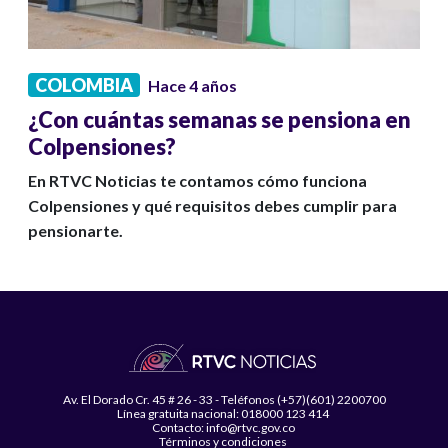
COLOMBIA
Hace 4 años
¿Con cuántas semanas se pensiona en
Colpensiones?
En RTVC Noticias te contamos cómo funciona
Colpensiones y qué requisitos debes cumplir para
pensionarte.
Av. El Dorado Cr. 45 # 26 - 33 - Teléfonos (+57)(601) 2200700
Línea gratuita nacional: 018000 123 414
Contacto: info@rtvc.gov.co
Términos y condiciones