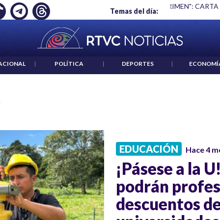
Ó EMPLEO: JP MORGAN
|
"HABLAR NO ES UN CRIMEN": CARTA
Temas del día:
ACIONAL
|
POLÍTICA
|
DEPORTES
|
ECONOMÍ
EDUCACIÓN
Hace 4 m
¡Pásese a la 
podrán profes
descuentos de