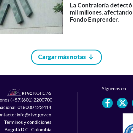
La Contraloría detectó
mil millones, afectando
Fondo Emprender.
Cargar más notas
Síguenos en
léfonos (+57)(601) 2200700
 nacional: 018000 123 414
ntacto: info@rtvc.gov.co
Términos y condiciones
Bogotá D.C., Colombia