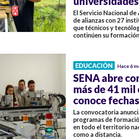
universidades
El Servicio Nacional de
de alianzas con 27 inst
que técnicos y tecnólo
continúen su formación
EDUCACIÓN
Hace 6 m
SENA abre co
más de 41 mil 
conoce fechas
La convocatoria anunci
programas de formación
en todo el territorio n
como a distancia.