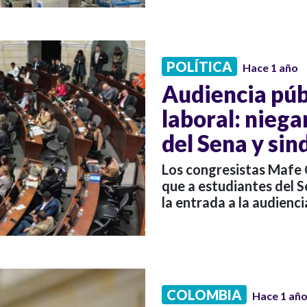
POLÍTICA
Hace 1 año
Audiencia púb
laboral: niega
del Sena y sin
Los congresistas Mafe 
que a estudiantes del S
la entrada a la audienci
COLOMBIA
Hace 1 añ