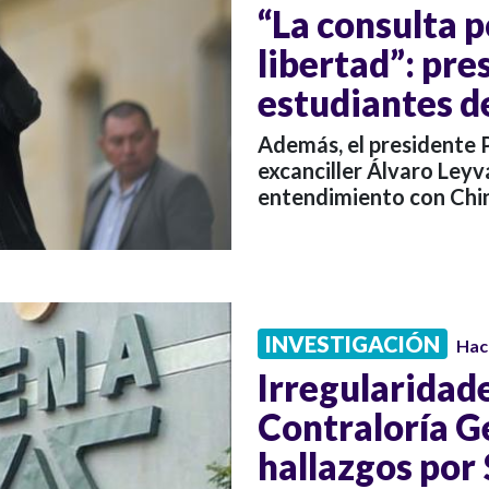
“La consulta p
libertad”: pre
estudiantes d
Además, el presidente P
excanciller Álvaro Leyv
entendimiento con China
INVESTIGACIÓN
Hac
Irregularidad
Contraloría G
hallazgos por 