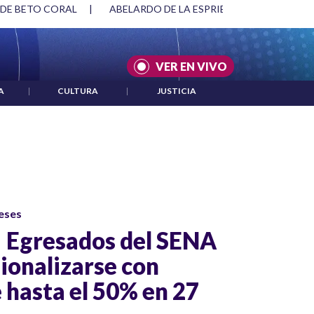
 DE BETO CORAL
|
ABELARDO DE LA ESPRIELLA Y DMG
|
VER EN VIVO
A
|
CULTURA
|
JUSTICIA
eses
U! Egresados del SENA
ionalizarse con
 hasta el 50% en 27