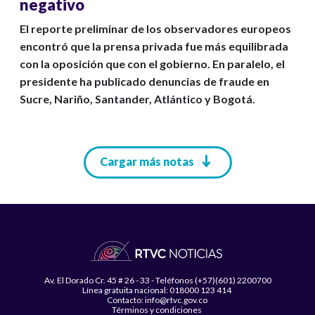
negativo
El reporte preliminar de los observadores europeos
encontró que la prensa privada fue más equilibrada
con la oposición que con el gobierno. En paralelo, el
presidente ha publicado denuncias de fraude en
Sucre, Nariño, Santander, Atlántico y Bogotá.
Paginación
Cargar más notas
Av. El Dorado Cr. 45 # 26 - 33 - Teléfonos (+57)(601) 2200700
Línea gratuita nacional: 018000 123 414
Contacto: info@rtvc.gov.co
Términos y condiciones