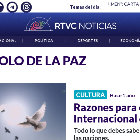
Ó EMPLEO: JP MORGAN
|
"HABLAR NO ES UN CRIMEN": CARTA
Temas del día:
ACIONAL
|
POLÍTICA
|
DEPORTES
|
ECONOMÍ
OLO DE LA PAZ
CULTURA
Hace 1 año
Razones para
Internacional 
Todo lo que debes sabe
las naciones.