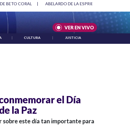
 DE BETO CORAL
|
ABELARDO DE LA ESPRIELLA Y DMG
|
VER EN VIVO
A
|
CULTURA
|
JUSTICIA
 conmemorar el Día
de la Paz
r sobre este día tan importante para