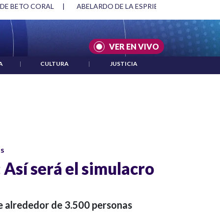
 DE BETO CORAL
|
ABELARDO DE LA ESPRIELLA Y DMG
|
VER EN VIVO
A
|
CULTURA
|
JUSTICIA
os
Así será el simulacro
n
ue alrededor de 3.500 personas