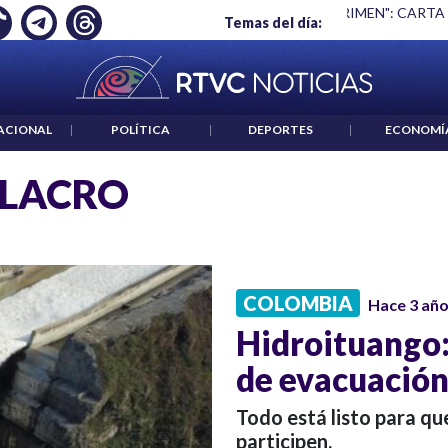
Ó EMPLEO: JP MORGAN
|
"HABLAR NO ES UN CRIMEN": CARTA
Temas del día:
ACIONAL
|
POLÍTICA
|
DEPORTES
|
ECONOMÍ
ULACRO
COLOMBIA
Hace 3 añ
Hidroituango: 
de evacuació
Todo está listo para q
participen.