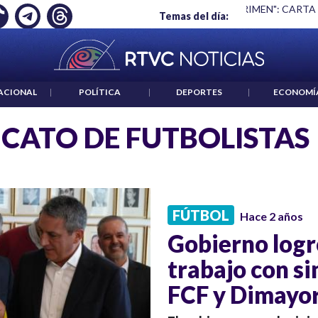
Ó EMPLEO: JP MORGAN
|
"HABLAR NO ES UN CRIMEN": CARTA
Temas del día:
ACIONAL
|
POLÍTICA
|
DEPORTES
|
ECONOMÍ
ICATO DE FUTBOLISTAS
FÚTBOL
Hace 2 años
Gobierno logr
trabajo con si
FCF y Dimayo