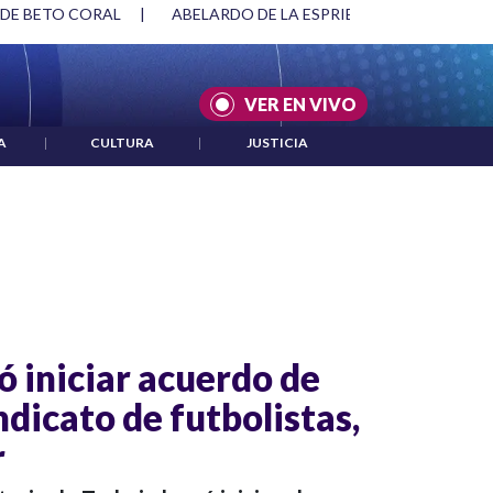
 DE BETO CORAL
|
ABELARDO DE LA ESPRIELLA Y DMG
|
VER EN VIVO
A
|
CULTURA
|
JUSTICIA
ó iniciar acuerdo de
ndicato de futbolistas,
r