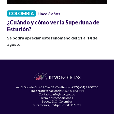
COLOMBIA
Hace 3 años
¿Cuándo y cómo ver la Superluna de
Esturión?
Se podrá apreciar este fenómeno del 11 al 14 de
agosto.
Av. El Dorado Cr. 45 # 26 - 33 - Teléfonos (+57)(601) 2200700
Línea gratuita nacional: 018000 123 414
Contacto: info@rtvc.gov.co
Términos y condiciones
Bogotá D.C., Colombia
Suramérica, Código Postal: 111321