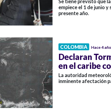
Se tiene previsto que l
empiece el 1 de junio y
presente año.
COLOMBIA
Hace 4 añ
Declaran Torm
en el caribe 
La autoridad meteoroló
inminente afectación pa