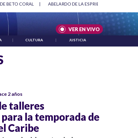
 DE BETO CORAL
|
ABELARDO DE LA ESPRIELLA Y DMG
|
VER EN VIVO
A
|
CULTURA
|
JUSTICIA
S
ace 2 años
de talleres
 para la temporada de
el Caribe