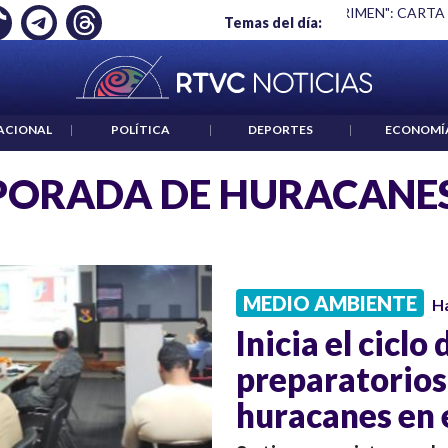
Ó EMPLEO: JP MORGAN
|
"HABLAR NO ES UN CRIMEN": CARTA
Temas del día:
ACIONAL
|
POLÍTICA
|
DEPORTES
|
ECONOMÍ
PORADA DE HURACANE
MEDIO AMBIENTE
H
Inicia el ciclo 
preparatorios
huracanes en 