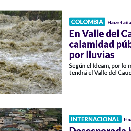
COLOMBIA
Hace 4 añ
En Valle del C
calamidad púb
por lluvias
Según el Ideam, por lo 
tendrá el Valle del Cauc
INTERNACIONAL
Ha
Desesperada 