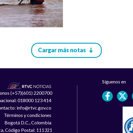
Cargar más notas
Síguenos en
léfonos (+57)(601) 2200700
 nacional: 018000 123 414
ntacto: info@rtvc.gov.co
Términos y condiciones
Bogotá D.C., Colombia
a, Código Postal: 111321