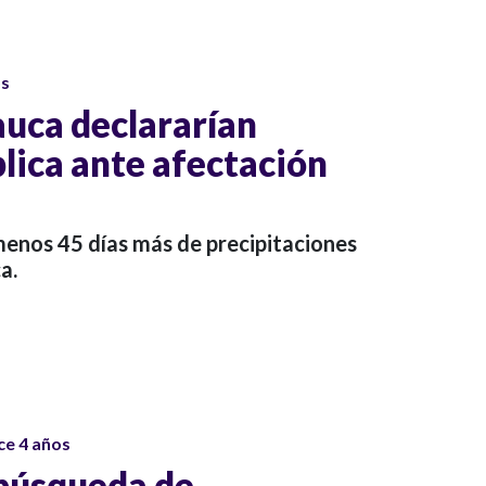
os
auca declararían
lica ante afectación
menos 45 días más de precipitaciones
a.
ce 4 años
búsqueda de