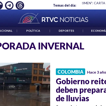
Ó EMPLEO: JP MORGAN
|
"HABLAR NO ES UN CRIMEN": CARTA
Temas del día:
ACIONAL
|
POLÍTICA
|
DEPORTES
|
ECONOMÍ
PORADA INVERNAL
COLOMBIA
Hace 3 añ
Gobierno reit
deben prepar
de lluvias