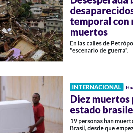
desaparecidos
temporal con 
muertos
En las calles de Petróp
"escenario de guerra".
INTERNACIONAL
Ha
Diez muertos p
estado brasil
19 personas han muerto
Brasil, desde que empe