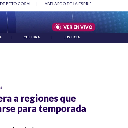
 DE BETO CORAL
|
ABELARDO DE LA ESPRIELLA Y DMG
|
VER EN VIVO
A
|
CULTURA
|
JUSTICIA
os
era a regiones que
arse para temporada