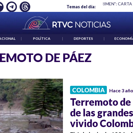
Ó EMPLEO: JP MORGAN
|
"HABLAR NO ES UN CRIMEN": CARTA
Temas del día:
ACIONAL
|
POLÍTICA
|
DEPORTES
|
ECONOMÍ
EMOTO DE PÁEZ
COLOMBIA
Hace 3 añ
Terremoto de 
de las grandes
vivido Colomb