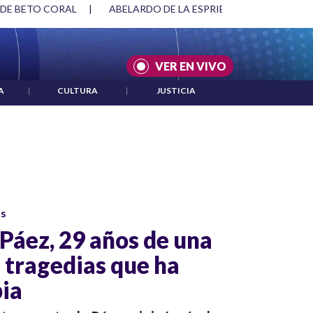
 DE BETO CORAL
|
ABELARDO DE LA ESPRIELLA Y DMG
|
VER EN VIVO
A
|
CULTURA
|
JUSTICIA
os
Páez, 29 años de una
 tragedias que ha
ia