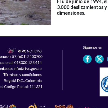
El 6 de junio de 1994, 
3.000 deslizamientos y
dimensiones.
Síguenos en
léfonos (+57)(601) 2200700
 nacional: 018000 123 414
ntacto: info@rtvc.gov.co
Términos y condiciones
Bogotá D.C., Colombia
a, Código Postal: 111321