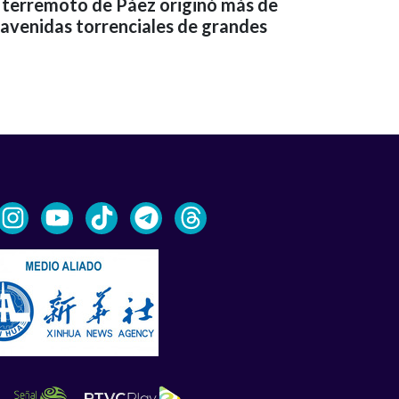
el terremoto de Páez originó más de
 avenidas torrenciales de grandes