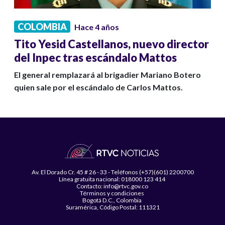
COLOMBIA
Hace 4 años
Tito Yesid Castellanos, nuevo director
del Inpec tras escándalo Mattos
El general remplazará al brigadier Mariano Botero
quien sale por el escándalo de Carlos Mattos.
Av. El Dorado Cr. 45 # 26 - 33 - Teléfonos (+57)(601) 2200700
Línea gratuita nacional: 018000 123 414
Contacto: info@rtvc.gov.co
Términos y condiciones
Bogotá D.C., Colombia
Suramérica, Código Postal: 111321