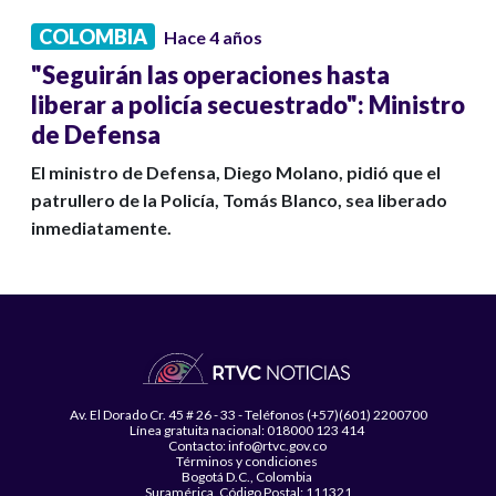
COLOMBIA
Hace 4 años
"Seguirán las operaciones hasta
liberar a policía secuestrado": Ministro
de Defensa
El ministro de Defensa, Diego Molano, pidió que el
patrullero de la Policía, Tomás Blanco, sea liberado
inmediatamente.
Av. El Dorado Cr. 45 # 26 - 33 - Teléfonos (+57)(601) 2200700
Línea gratuita nacional: 018000 123 414
Contacto: info@rtvc.gov.co
Términos y condiciones
Bogotá D.C., Colombia
Suramérica, Código Postal: 111321